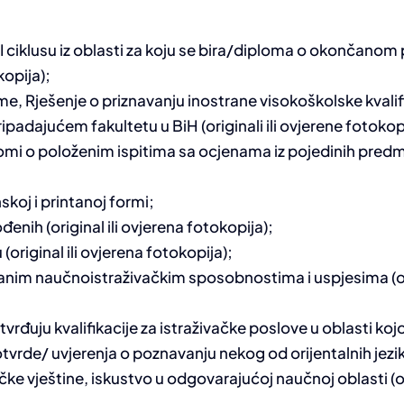
II ciklusu iz oblasti za koju se bira/diploma o okončan
kopija);
e, Rješenje o priznavanju inostrane visokoškolske kvalifi
ripadajućem fakultetu u BiH (originali ili ovjerene fotokop
mi o položenim ispitima sa ocjenama iz pojedinih predmet
skoj i printanoj formi;
đenih (original ili ovjerena fotokopija);
(original ili ovjerena fotokopija);
anim naučnoistraživačkim sposobnostima i uspjesima (o
vrđuju kvalifikacije za istraživačke poslove u oblasti kojo
rde/ uvjerenja o poznavanju nekog od orijentalnih jezika
ičke vještine, iskustvo u odgovarajućoj naučnoj oblasti (or