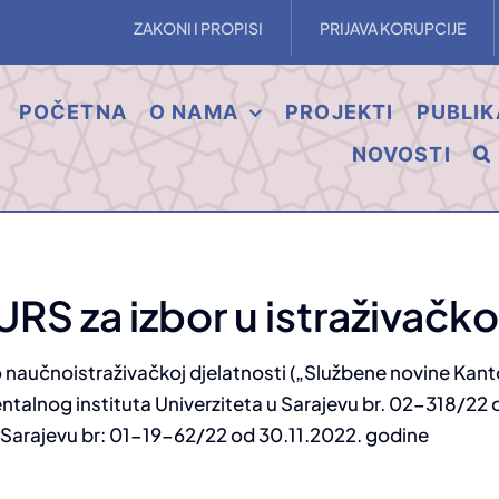
ZAKONI I PROPISI
PRIJAVA KORUPCIJE
POČETNA
O NAMA
PROJEKTI
PUBLIK
NOVOSTI
S za izbor u istraživačko
naučnoistraživačkoj djelatnosti („Službene novine Kanto
entalnog instituta Univerziteta u Sarajevu br. 02-318/22 
 Sarajevu br: 01-19-62/22 od 30.11.2022. godine