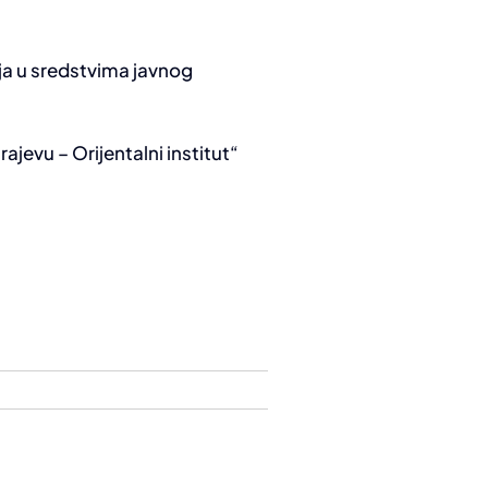
nja u sredstvima javnog
ajevu – Orijentalni institut“