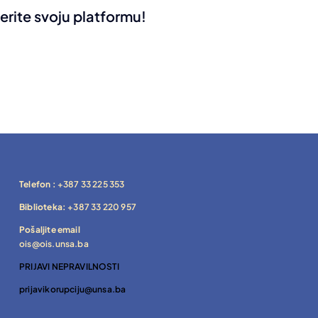
erite svoju platformu!
Telefon :
+387 33 225 353
Biblioteka:
+387 33 220 957
Pošaljite email
ois@ois.unsa.ba
PRIJAVI NEPRAVILNOSTI
prijavikorupciju@unsa.ba