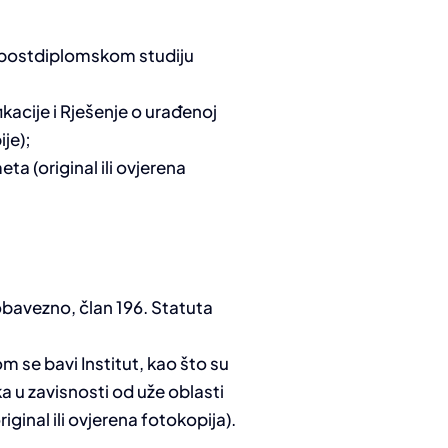
om postdiplomskom studiju
kacije i Rješenje o urađenoj
ije);
a (original ili ovjerena
bavezno, član 196. Statuta
m se bavi Institut, kao što su
 u zavisnosti od uže oblasti
iginal ili ovjerena fotokopija).