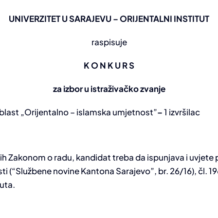
UNIVERZITET U SARAJEVU – ORIJENTALNI INSTITUT
raspisuje
K O N K U R S
za izbor u istraživačko zvanje
blast „Orijentalno – islamska umjetnost”
–
1 izvršilac
h Zakonom o radu, kandidat treba da ispunjava i uvjete 
i (“Službene novine Kantona Sarajevo”, br. 26/16), čl. 19
uta.