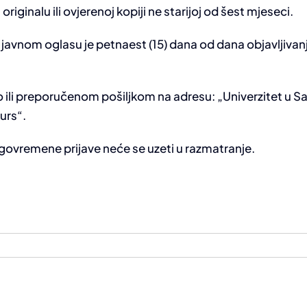
iginalu ili ovjerenoj kopiji ne starijoj od šest mjeseci.
o javnom oglasu je petnaest (15) dana od dana objavljiva
o ili preporučenom pošiljkom na adresu: „Univerzitet u Sar
urs“.
ovremene prijave neće se uzeti u razmatranje.