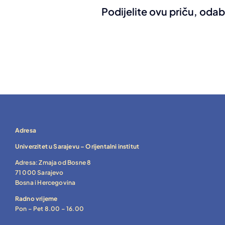
Podijelite ovu priču, odab
Adresa
Univerzitet u Sarajevu – Orijentalni institut
Adresa: Zmaja od Bosne 8
71 000 Sarajevo
Bosna i Hercegovina
Radno vrijeme
Pon – Pet 8.00 – 16.00