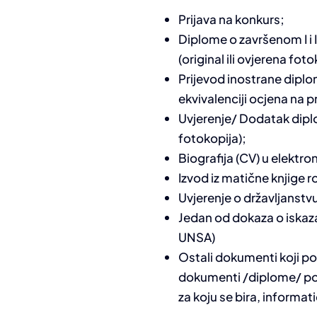
Prijava na konkurs;
Diplome o završenom I i 
(original ili ovjerena foto
Prijevod inostrane diplom
ekvivalenciji ocjena na p
Uvjerenje/ Dodatak diplo
fotokopija);
Biografija (CV) u elektron
Izvod iz matične knjige ro
Uvjerenje o državljanstvu 
Jedan od dokaza o iskaz
UNSA)
Ostali dokumenti koji pot
dokumenti /diplome/ potv
za koju se bira, informat