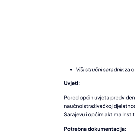
Viši stručni saradnik
za o
Uvjeti:
Pored općih uvjeta predviđeni
naučnoistraživačkoj djelatnost
Sarajevu i općim aktima Instit
Potrebna dokumentacija: