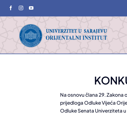
Skip
to
content
KONKUR
Na osnovu člana 29. Zakona o 
prijedloga Odluke Vijeća Orij
Odluke Senata Univerziteta u