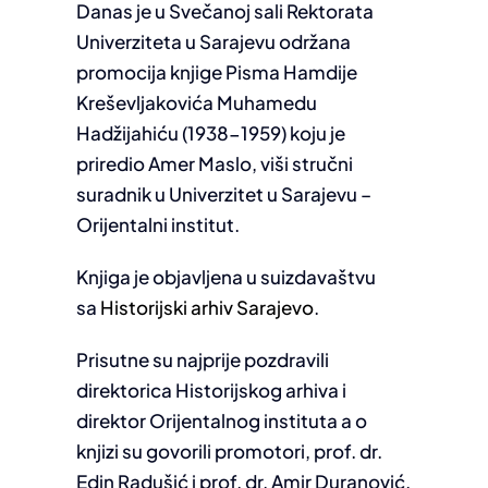
Danas je u Svečanoj sali Rektorata
Univerziteta u Sarajevu održana
promocija knjige Pisma Hamdije
Kreševljakovića Muhamedu
Hadžijahiću (1938-1959) koju je
priredio Amer Maslo, viši stručni
suradnik u Univerzitet u Sarajevu –
Orijentalni institut.
Knjiga je objavljena u suizdavaštvu
sa
Historijski arhiv Sarajevo
.
Prisutne su najprije pozdravili
direktorica Historijskog arhiva i
direktor Orijentalnog instituta a o
knjizi su govorili promotori, prof. dr.
Edin Radušić i prof. dr. Amir Duranović.