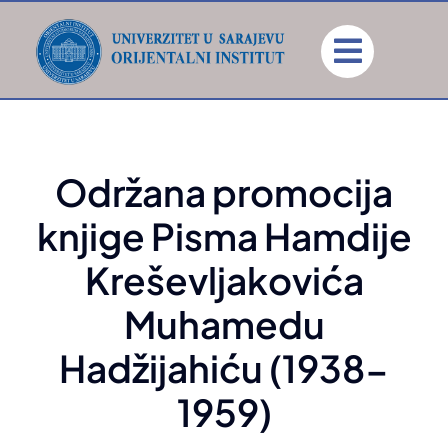
Skip
to
content
Održana promocija
knjige Pisma Hamdije
Kreševljakovića
Muhamedu
Hadžijahiću (1938-
1959)